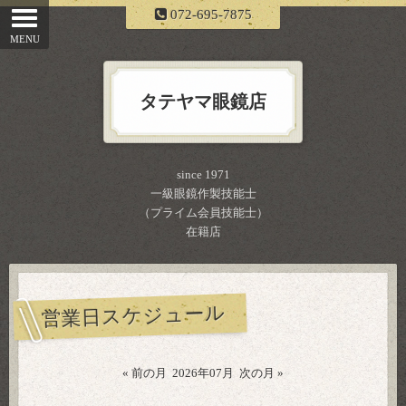
072-695-7875
タテヤマ眼鏡店
since 1971
一級眼鏡作製技能士
（プライム会員技能士）
在籍店
営業日スケジュール
« 前の月
2026年07月
次の月 »