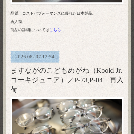
品質、コストパフォーマンスに優れた日本製品。
再入荷。
商品の詳細については
こちら
2026
08
07
12:54
/
ますながのこどもめがね（Kooki Jr.
コーキジュニア）／P-73,P-04 再入
荷