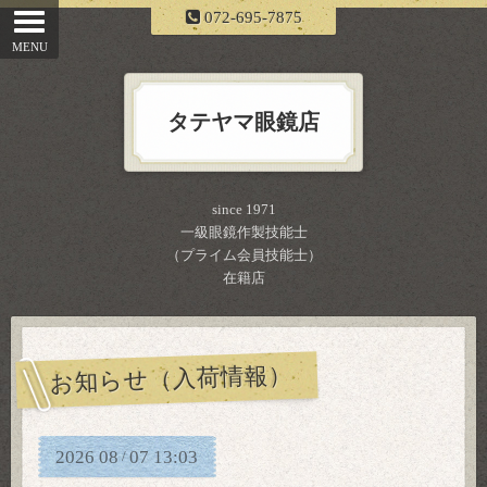
072-695-7875
タテヤマ眼鏡店
since 1971
一級眼鏡作製技能士
（プライム会員技能士）
在籍店
お知らせ（入荷情報）
2026
08
07
13:03
/