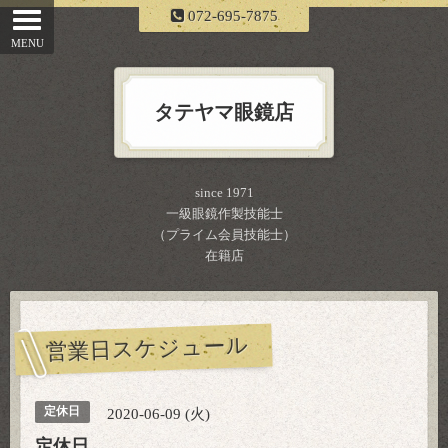
072-695-7875
タテヤマ眼鏡店
since 1971
一級眼鏡作製技能士
（プライム会員技能士）
在籍店
営業日スケジュール
定休日
2020-06-09 (火)
定休日