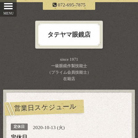
072-695-7875
タテヤマ眼鏡店
since 1971
一級眼鏡作製技能士
（プライム会員技能士）
在籍店
営業日スケジュール
定休日
2020-10-13 (火)
定休日