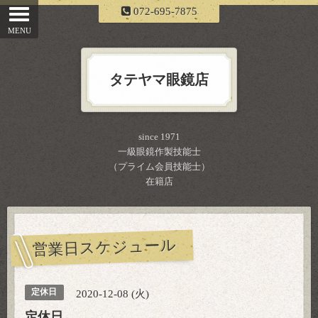
072-695-7875
タテヤマ眼鏡店
since 1971
一級眼鏡作製技能士
（プライム会員技能士）
在籍店
営業日スケジュール
定休日
2020-12-08 (火)
定休日