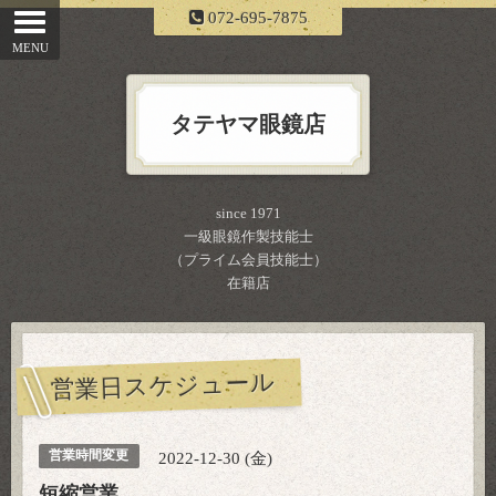
072-695-7875
タテヤマ眼鏡店
since 1971
一級眼鏡作製技能士
（プライム会員技能士）
在籍店
営業日スケジュール
営業時間変更
2022-12-30 (金)
短縮営業