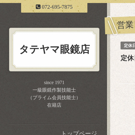
072-695-7875
営業
定休
タテヤマ眼鏡店
定休
since 1971
一級眼鏡作製技能士
（プライム会員技能士）
在籍店
トップページ