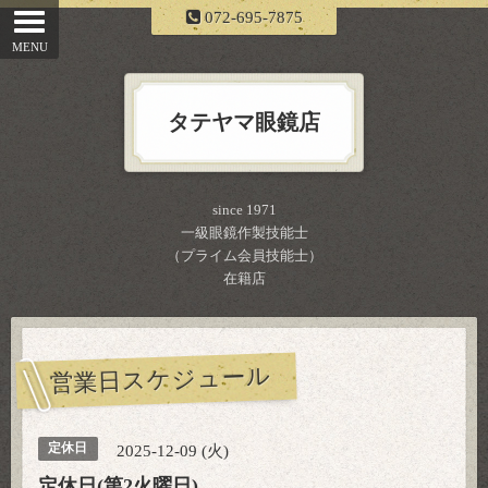
072-695-7875
タテヤマ眼鏡店
since 1971
一級眼鏡作製技能士
（プライム会員技能士）
在籍店
営業日スケジュール
定休日
2025-12-09 (火)
定休日(第2火曜日)