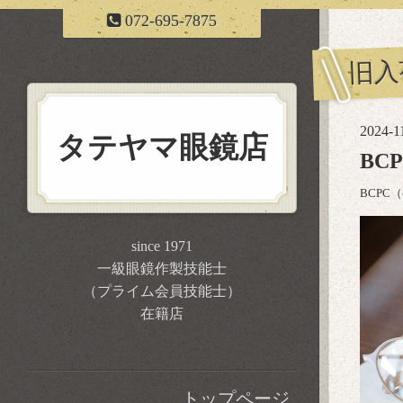
072-695-7875
旧入
2024-1
タテヤマ眼鏡店
BC
BCPC
since 1971
一級眼鏡作製技能士
（プライム会員技能士）
在籍店
トップページ