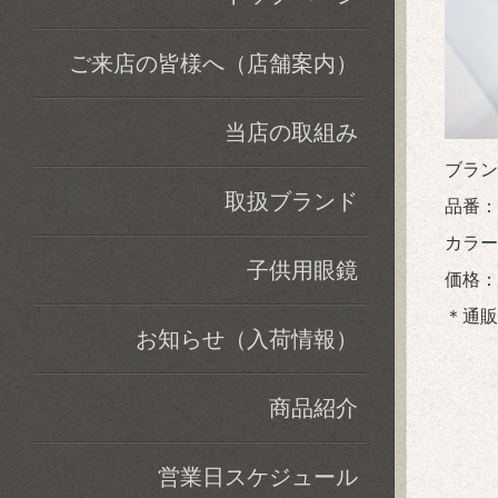
ご来店の皆様へ（店舗案内）
当店の取組み
ブラン
取扱ブランド
品番：B
カラー：0
子供用眼鏡
価格：税
＊通販
お知らせ（入荷情報）
商品紹介
営業日スケジュール