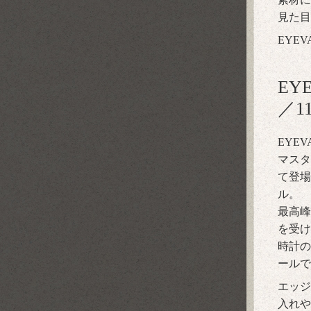
見た目
EYE
EY
／1
EYEVA
マスタ
て登場
ル。
最高峰
を受け
時計の
ールで
エッジ
入れや