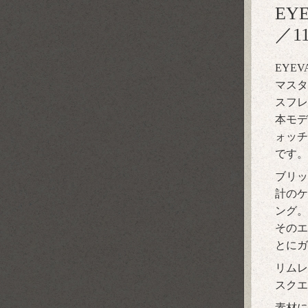
EY
／1
EYEVA
マスタ
スフレ
本モデ
ォッチ
です。
ブリッ
計のケ
ング。
そのエ
とにガ
リムレ
スクエ
素材に