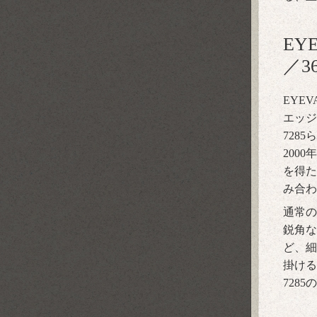
EY
／3
EYEVA
エッジ
728
200
を得た
み合
通常の
鋭角な
ど、細
掛ける
728