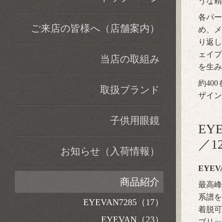
うな精
各パー
ご来店の皆様へ（店舗案内）
め、メ
り返し
ェイプ
当店の取組み
を生み
約40
取扱ブランド
ザイン
子供用眼鏡
EY
／1
お知らせ（入荷情報）
EYEVA
商品紹介
最高峰
系譜を
EYEVAN7285（17）
着脱可
EYEVAN（23）
ブリッ