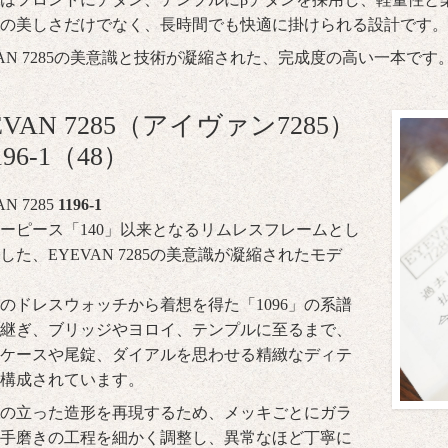
の美しさだけでなく、長時間でも快適に掛けられる設計です。
VAN 7285の美意識と技術が凝縮された、完成度の高い一本です
EVAN 7285（アイヴァン7285）
196-1（48）
N 7285
1196-1
ーピース「140」以来となるリムレスフレームとし
した、EYEVAN 7285の美意識が凝縮されたモデ
のドレスウォッチから着想を得た「1096」の系譜
継ぎ、ブリッジやヨロイ、テンプルに至るまで、
ケースや尾錠、ダイアルを思わせる精緻なディテ
構成されています。
の立った造形を再現するため、メッキごとにガラ
手磨きの工程を細かく調整し、異常なほど丁寧に