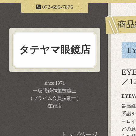
072-695-7875
商品
タテヤマ眼鏡店
EY
EY
／1
since 1971
一級眼鏡作製技能士
EYEVA
（プライム会員技能士）
在籍店
最高峰
系譜を
ヨロイ
どの意
トップページ