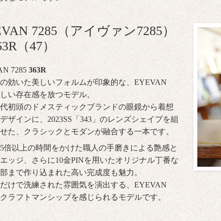
EVAN 7285（アイヴァン7285）
63R（47）
N 7285
363R
の効いた美しいフォルムが印象的な、EYEVAN
5らしい存在感を放つモデル。
0年代初頭のドメスティックブランドの眼鏡から着想
デザインに、2023SS「343」のレンズシェイプを組
わせた、クラシックとモダンが融合する一本です。
5倍以上の時間をかけた職人の手磨きによる艶感と
エッジ、さらに10金PINを用いたオリジナル丁番な
部まで作り込まれた高い完成度も魅力。
だけで洗練された雰囲気を演出する、EYEVAN
5のクラフトマンシップを感じられるモデルです。