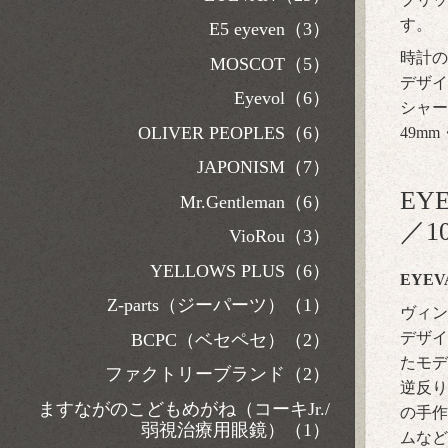
す。
E5 eyeven（3）
時計の
MOSCOT（5）
デザイ
Eyevol（6）
シャー
OLIVER PEOPLES（6）
49m
JAPONISM（7）
EY
Mr.Gentleman（6）
／1
VioRou（3）
YELLOWS PLUS（6）
EYEVA
Z-parts（ジーパーツ）（1）
ヴィン
デザイ
BCPC（ベセペセ）（2）
たモデ
ファクトリーブランド（2）
逆反り
ますながのこどもめがね（コーキJr./
の手作
弱視治療用眼鏡）（1）
ムなど