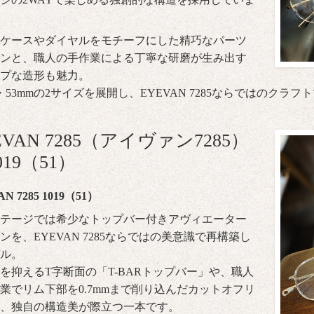
ケースやダイヤルをモチーフにした精巧なパーツ
ンと、職人の手作業による丁寧な研磨が生み出す
プな造形も魅力。
m・53mmの2サイズを展開し、EYEVAN 7285ならではのク
EVAN 7285（アイヴァン7285）
019（51）
N 7285 1019（51）
テージでは希少なトップバー付きアヴィエーター
ンを、EYEVAN 7285ならではの美意識で再構築し
ル。
を抑えるT字断面の「T-BARトップバー」や、職人
業でリム下部を0.7mmまで削り込んだカットオフリ
、独自の構造美が際立つ一本です。