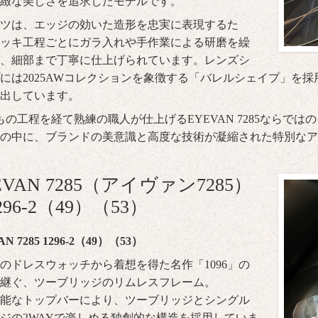
緻な美しさを追求したモデルです。
ツは、エッジの効いた造形を忠実に表現するた
ッキ工程ごとにガラ入れや手作業による研磨を繰
、細部まで丁寧に仕上げられています。レンズシ
には2025AWコレクションを象徴する「バレルシェイプ」を
出しています。
0もの工程を経て熟練の職人が仕上げるEYEVAN 7285なら
の中に、ブランドの美意識と高度な技術が凝縮された特別なア
EVAN 7285（アイヴァン7285）
296-2（49）（53）
N 7285 1296-2（49）（53）
のドレスウォッチから着想を得た名作「1096」の
継ぐ、ツーブリッジのリムレスフレーム。
能なトップバーにより、ツーブリッジとシングル
ジの2WAYで楽しめる独創的な構造を採用していま