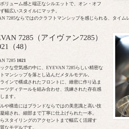
ボリューム感と端正なシルエットで、オン・オフ
ず幅広いスタイルにマッチ。
VAN 7285ならではのクラフトマンシップを感じられる、タイ
EVAN 7285（アイヴァン7285）
021（48）
N 7285
1021
ックな空気感の中に、EYEVAN 7285らしい精密な
トマンシップを落とし込んだメタルモデル。
ラインで構成されたフロントに、緻密に作り込ま
ーツディテールを組み合わせ、洗練された存在感
します。
ルや構造にはブランドならではの美意識と高い技
凝縮され、細部まで丁寧に仕上げられた一本。
らスタイリングのアクセントまで幅広く活躍す
質なモデルです。