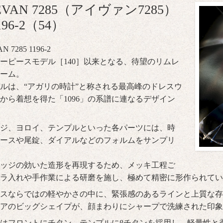
EVAN 7285（アイヴァン7285）
196-2（54）
N 7285
1196-2
ーピースモデル［140］以来となる、待望のリムレ
ーム。
ルは、“アガリの時計”と称される最高峰のドレスウ
から着想を得た「1096」の系譜に連なるデザイン
ジ、ヨロイ、テンプルといった各パーツには、時
ースや尾錠、ダイアルなどのフォルムをサンプリ
ッジの効いた造形を再現するため、メッキ工程ご
ラ入れや手作業による研磨を施し、極めて精密に形作られてい
スならではの軽やかさの中に、緊張感のあるラインと上質な存
アのビッグシェイプが、顔まわりにシャープで洗練された印象
はフロントにチタン、テンプルにβチタンを採用し、軽量性と