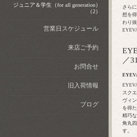
ジュニア＆学生（for all generation）
さらに
（2）
想を得
わり抜
営業日スケジュール
EYE
来店ご予約
EY
／3
お問合せ
EYEVA
旧入荷情報
EYE
スクエ
ヴィン
ブログ
を得た
精巧な
角丸四
す。