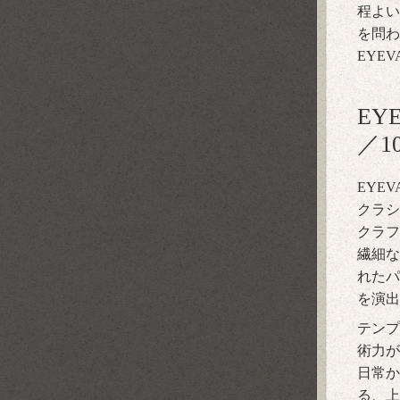
程よい
を問わ
EYE
EY
／1
EYEVA
クラシ
クラフ
繊細な
れたパ
を演出
テンプ
術力が
日常か
る、上