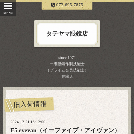
072-695-7875
タテヤマ眼鏡店
since 1971
一級眼鏡作製技能士
（プライム会員技能士）
在籍店
旧入荷情報
2024-12-21 16:12:00
E5 eyevan（イーファイブ・アイヴァン）