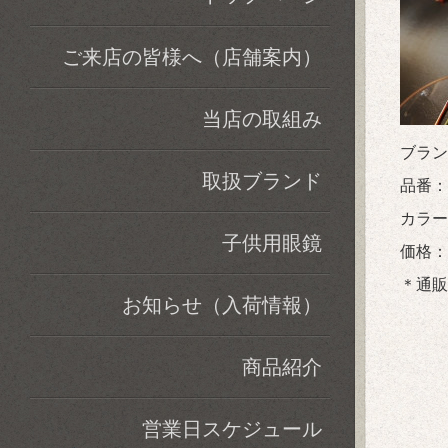
ご来店の皆様へ（店舗案内）
当店の取組み
ブラン
取扱ブランド
品番：F
カラー：
子供用眼鏡
価格：税
＊通販
お知らせ（入荷情報）
商品紹介
営業日スケジュール