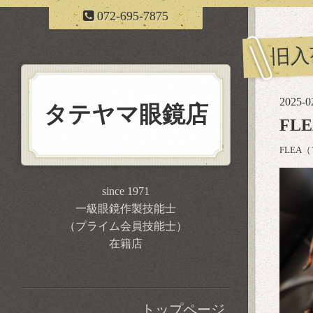
072-695-7875
旧入
2025-0
タテヤマ眼鏡店
FL
FLEA
since 1971
一級眼鏡作製技能士
（プライム会員技能士）
在籍店
トップページ