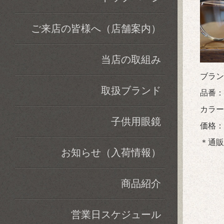
ご来店の皆様へ（店舗案内）
当店の取組み
ブラン
取扱ブランド
品番：L
カラー：
子供用眼鏡
価格：税
＊通販
お知らせ（入荷情報）
商品紹介
営業日スケジュール