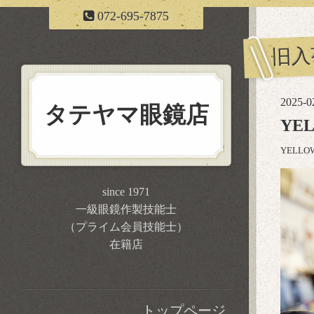
072-695-7875
旧入
2025-0
タテヤマ眼鏡店
YE
YELL
since 1971
一級眼鏡作製技能士
（プライム会員技能士）
在籍店
トップページ