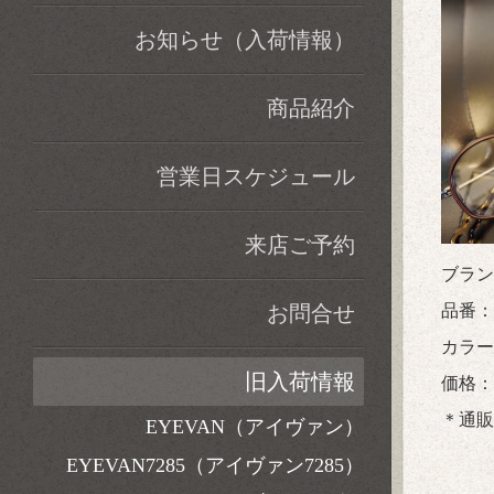
お知らせ（入荷情報）
商品紹介
営業日スケジュール
来店ご予約
ブラン
お問合せ
品番：R
カラー：
旧入荷情報
価格：税
＊通販
EYEVAN（アイヴァン）
EYEVAN7285（アイヴァン7285）