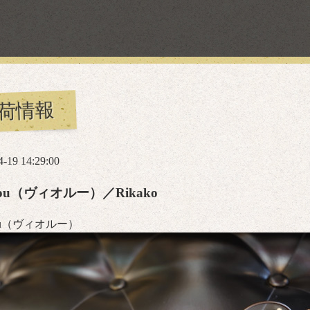
荷情報
4-19 14:29:00
since 1971
Rou（ヴィオルー）／Rikako
一級眼鏡作製技能士
（プライム会員技能士）
Rou（ヴィオルー）
在籍店