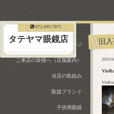
072-695-7875
タテヤマ眼鏡店
旧入
トップページ
2025-0
ご来店の皆様へ（店舗案内）
Vio
当店の取組み
Vio
取扱ブランド
子供用眼鏡