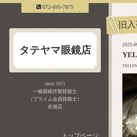
072-695-7875
旧入
2025-0
タテヤマ眼鏡店
YE
YELL
since 1971
一級眼鏡作製技能士
（プライム会員技能士）
在籍店
トップページ