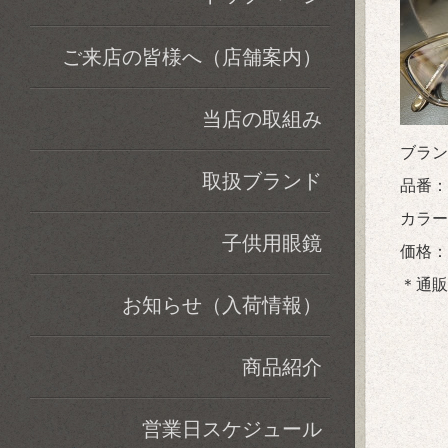
ご来店の皆様へ（店舗案内）
当店の取組み
ブラン
取扱ブランド
品番：
カラー：4
子供用眼鏡
価格：税
＊通販
お知らせ（入荷情報）
商品紹介
営業日スケジュール