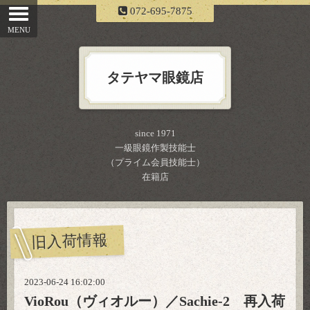
072-695-7875
タテヤマ眼鏡店
since 1971
一級眼鏡作製技能士
（プライム会員技能士）
在籍店
旧入荷情報
2023-06-24 16:02:00
VioRou（ヴィオルー）／Sachie-2 再入荷