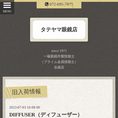
072-695-7875
タテヤマ眼鏡店
since 1971
一級眼鏡作製技能士
（プライム会員技能士）
在籍店
旧入荷情報
2023-07-03 16:08:00
DIFFUSER（ディフューザー）