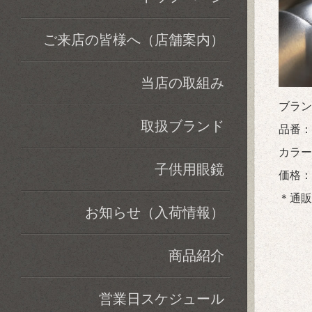
ご来店の皆様へ（店舗案内）
当店の取組み
ブラン
取扱ブランド
品番：H
カラー：
子供用眼鏡
価格：税
＊通販
お知らせ（入荷情報）
商品紹介
営業日スケジュール