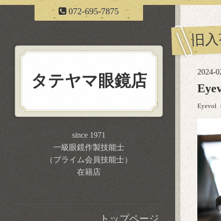
072-695-7875
旧入
2024-0
タテヤマ眼鏡店
Ey
Eyev
since 1971
一級眼鏡作製技能士
（プライム会員技能士）
在籍店
トップページ