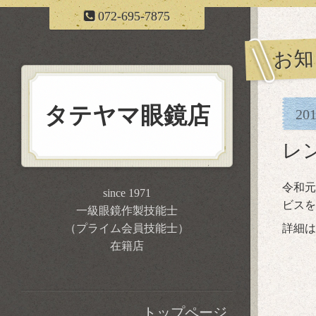
072-695-7875
お知
タテヤマ眼鏡店
20
レン
令和元
since 1971
ビスを
一級眼鏡作製技能士
（プライム会員技能士）
詳細は
在籍店
トップページ