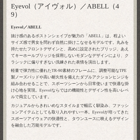
Eyevol（アイヴォル）／ABELL（4
9）
Eyevol／ABELL
抜け感のあるボストンシェイプが魅力の「ABELL」は、程よい
サイズ感で男女を問わず自然に掛けこなせるモデルです。丸みを
持たせたフロントデザインと、高めに設定されたブリッジ、あえ
てキーホールブリッジを採用しないモダンなデザインにより、ク
ラシックに偏りすぎない洗練された表情を演出します。
軽量で弾力性に優れたTR-90素材のフレームに、調整可能なTPE
製ノーズパッドや高い耐久性を備えたダブルアクションヒンジを
組み合わせることで、スポーツシーンから日常使いまで快適な掛
け心地を実現。Eyevolならではの機能性とデザイン性を高いレベ
ルで両立しています。
カジュアルからきれいめなスタイルまで幅広く馴染み、ファッシ
ョンアイテムとしても取り入れやすい一本。Eyevolが培ってきた
スポーツアイウェアの快適性と、タウンユースに映えるデザイン
を融合した万能モデルです。