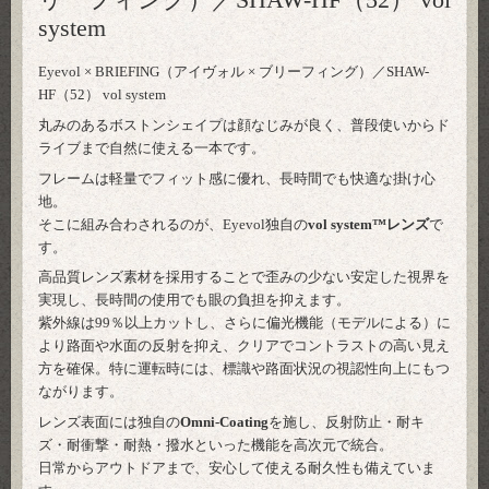
system
Eyevol × BRIEFING（アイヴォル × ブリーフィング）／SHAW-
HF（52） vol system
丸みのあるボストンシェイプは顔なじみが良く、普段使いからド
ライブまで自然に使える一本です。
フレームは軽量でフィット感に優れ、長時間でも快適な掛け心
地。
そこに組み合わされるのが、Eyevol独自の
vol system™レンズ
で
す。
高品質レンズ素材を採用することで歪みの少ない安定した視界を
実現し、長時間の使用でも眼の負担を抑えます。
紫外線は99％以上カットし、さらに偏光機能（モデルによる）に
より路面や水面の反射を抑え、クリアでコントラストの高い見え
方を確保。特に運転時には、標識や路面状況の視認性向上にもつ
ながります。
レンズ表面には独自の
Omni-Coating
を施し、反射防止・耐キ
ズ・耐衝撃・耐熱・撥水といった機能を高次元で統合。
日常からアウトドアまで、安心して使える耐久性も備えていま