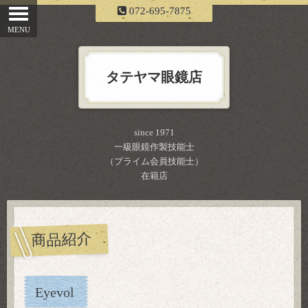
072-695-7875
タテヤマ眼鏡店
since 1971
一級眼鏡作製技能士
（プライム会員技能士）
在籍店
商品紹介
Eyevol