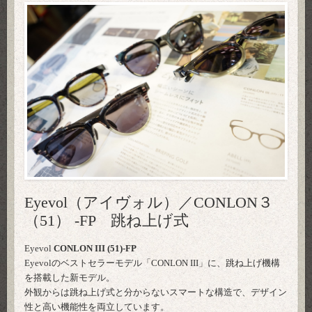
Eyevol（アイヴォル）／CONLON３
（51） -FP 跳ね上げ式
Eyevol
CONLON III (51)-FP
Eyevolのベストセラーモデル「CONLON III」に、跳ね上げ機構
を搭載した新モデル。
外観からは跳ね上げ式と分からないスマートな構造で、デザイン
性と高い機能性を両立しています。