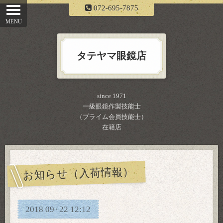
072-695-7875
タテヤマ眼鏡店
since 1971
一級眼鏡作製技能士
（プライム会員技能士）
在籍店
お知らせ（入荷情報）
2018
09
22
12:12
/