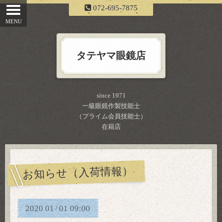
072-695-7875
タテヤマ眼鏡店
since 1971
一級眼鏡作製技能士
（プライム会員技能士）
在籍店
お知らせ（入荷情報）
2020
01
01
09:00
/