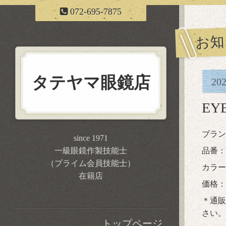
072-695-7875
お知
タテヤマ眼鏡店
20
EY
ブラン
since 1971
一級眼鏡作製技能士
品番：E
（プライム会員技能士）
カラー
在籍店
価格：税
＊通販
さい。
トップページ