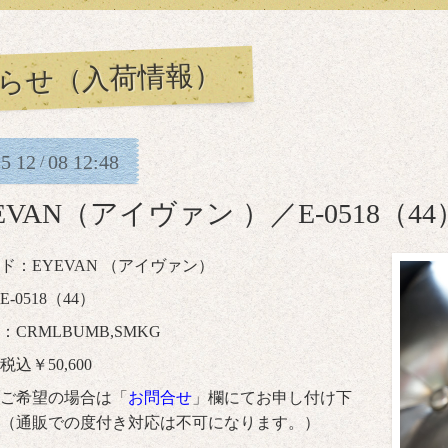
らせ（入荷情報）
25
12
08
12:48
/
EVAN（アイヴァン ）／E-0518（44
ド：EYEVAN （アイヴァン）
-0518（44）
：CRMLBUMB,SMKG
込￥50,600
ご希望の場合は「
お問合せ
」欄にてお申し付け下
（通販での度付き対応は不可になります。）