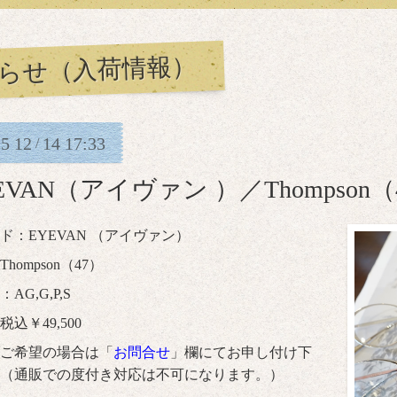
らせ（入荷情報）
25
12
14
17:33
/
EVAN（アイヴァン ）／Thompson（
ド：EYEVAN （アイヴァン）
hompson（47）
AG,G,P,S
込￥49,500
ご希望の場合は「
お問合せ
」欄にてお申し付け下
（通販での度付き対応は不可になります。）