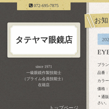
072-695-7875
お知
タテヤマ眼鏡店
20
EY
ブラン
since 1971
一級眼鏡作製技能士
品番：T
（プライム会員技能士）
カラー：
在籍店
価格：税
＊通販
さい。
トップページ