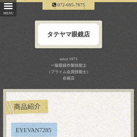
072-695-7875
タテヤマ眼鏡店
since 1971
一級眼鏡作製技能士
（プライム会員技能士）
在籍店
商品紹介
EYEVAN7285