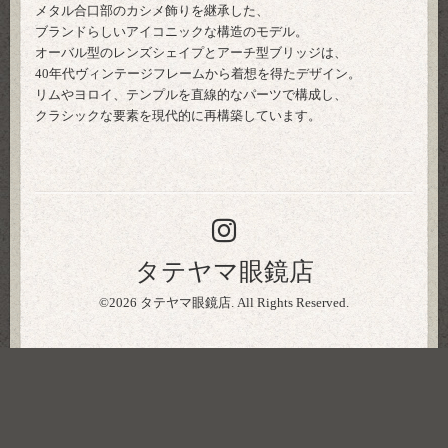
メタル合口部のカシメ飾りを継承した、
ブランドらしいアイコニックな構造のモデル。
オーバル型のレンズシェイプとアーチ型ブリッジは、
40年代ヴィンテージフレームから着想を得たデザイン。
リムやヨロイ、テンプルを直線的なパーツで構成し、
クラシックな要素を現代的に再構築しています。
タテヤマ眼鏡店
©2026
タテヤマ眼鏡店
. All Rights Reserved.