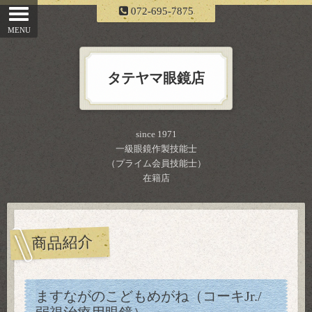
072-695-7875
タテヤマ眼鏡店
since 1971
一級眼鏡作製技能士
（プライム会員技能士）
在籍店
商品紹介
ますながのこどもめがね（コーキJr./