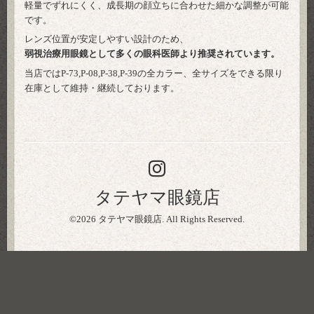
軽量でずれにくく、成長期の顔立ちに合わせた細かな調整が可能
です。
レンズ位置が安定しやすい設計のため、
弱視治療用眼鏡として多くの眼科医師より推奨されています。
当店ではP-73,P-08,P-38,P-39の全カラー、全サイズをできる限り
在庫として維持・継続しております。
タテヤマ眼鏡店
©2026
タテヤマ眼鏡店
. All Rights Reserved.