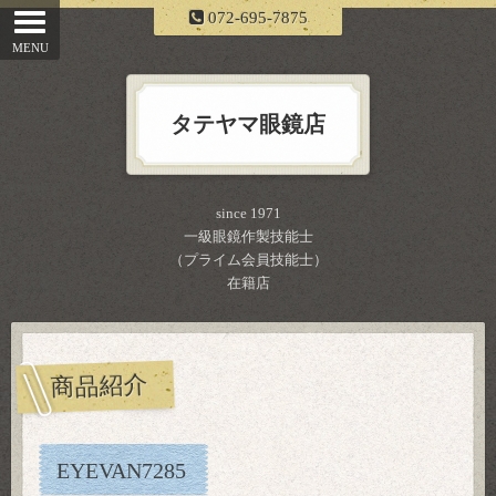
072-695-7875
タテヤマ眼鏡店
since 1971
一級眼鏡作製技能士
（プライム会員技能士）
在籍店
商品紹介
EYEVAN7285