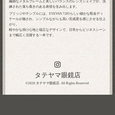
繊細なメタルフレームと美しいバランスのレンズシェイプが、洗
練された落ち着きのある表情を生み出します。
ブリッジやテンプルには、EYEVAN 7285らしい細かな彫金ディ
テールが施され、シンプルながらも高い完成度を感じさせる仕上
がり。
軽やかな掛け心地と端正なデザインで、日常からビジネスシーン
まで幅広く活躍する一本です。
タテヤマ眼鏡店
©2026
タテヤマ眼鏡店
. All Rights Reserved.