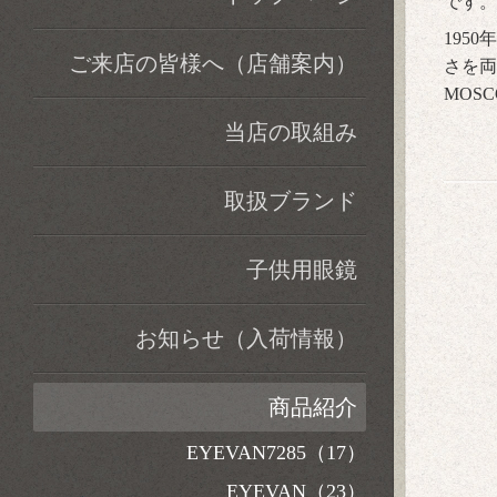
です。
195
ご来店の皆様へ（店舗案内）
さを両
MOS
当店の取組み
取扱ブランド
子供用眼鏡
お知らせ（入荷情報）
商品紹介
EYEVAN7285（17）
EYEVAN（23）