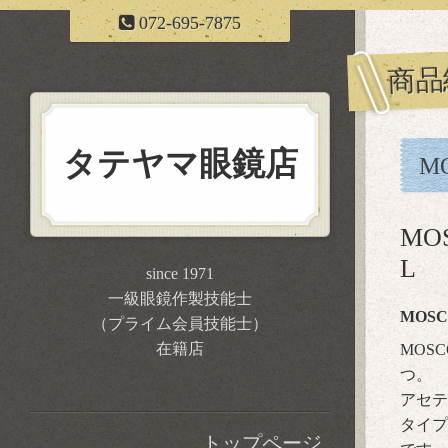
072-695-7875
商品
タテヤマ眼鏡店
M
MO
L
since 1971
一級眼鏡作製技能士
MOSC
（プライム会員技能士）
在籍店
MOS
つ。
アセテ
タイプ
トップページ