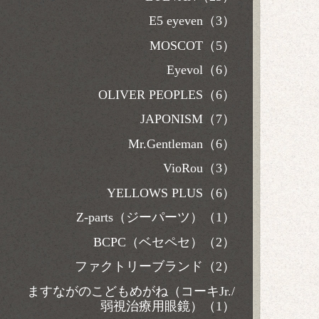
E5 eyeven（3）
MOSCOT（5）
Eyevol（6）
OLIVER PEOPLES（6）
JAPONISM（7）
Mr.Gentleman（6）
VioRou（3）
YELLOWS PLUS（6）
Z-parts（ジーパーツ）（1）
BCPC（ベセペセ）（2）
ファクトリーブランド（2）
ますながのこどもめがね（コーキJr./
弱視治療用眼鏡）（1）