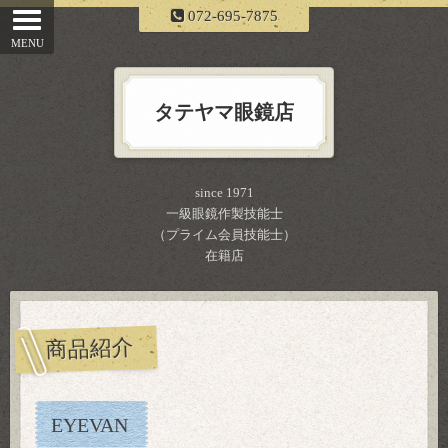
072-695-7875
タテヤマ眼鏡店
since 1971
一級眼鏡作製技能士
（プライム会員技能士）
在籍店
商品紹介
EYEVAN