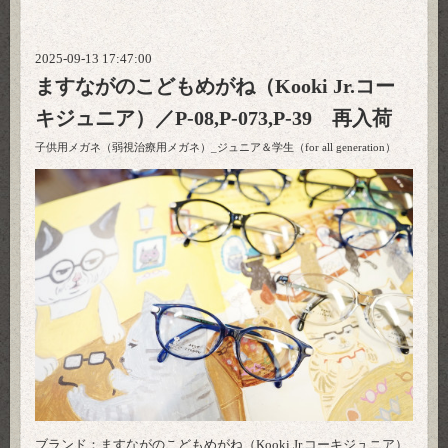
2025-09-13 17:47:00
ますながのこどもめがね（Kooki Jr.コー
キジュニア）／P-08,P-073,P-39 再入荷
子供用メガネ（弱視治療用メガネ）_ジュニア＆学生（for all generation）
ブランド：ますながのこどもめがね（Kooki Jr.コーキジュニア）