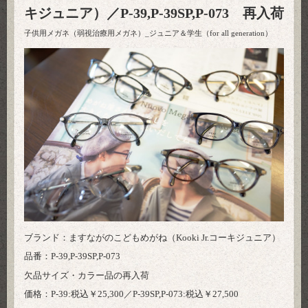
キジュニア）／P-39,P-39SP,P-073 再入荷
子供用メガネ（弱視治療用メガネ）_ジュニア＆学生（for all generation）
ブランド：ますながのこどもめがね（Kooki Jr.コーキジュニア）
品番：P-39,P-39SP,P-073
欠品サイズ・カラー品の再入荷
価格：P-39:税込￥25,300／P-39SP,P-073:税込￥27,500