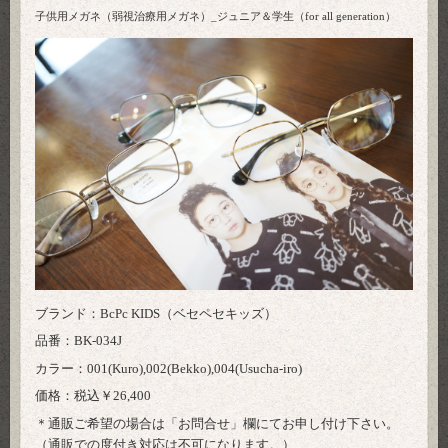
子供用メガネ（弱視治療用メガネ）_ジュニア＆学生（for all generation）
ブランド：BcPc KIDS（ベセペセキッズ）
品番：BK-034J
カラー：001(Kuro),002(Bekko),004(Usucha-iro)
価格：税込￥26,400
＊通販ご希望の場合は「
お問合せ
」欄にてお申し付け下さい。
（通販での度付き対応は不可になります。）