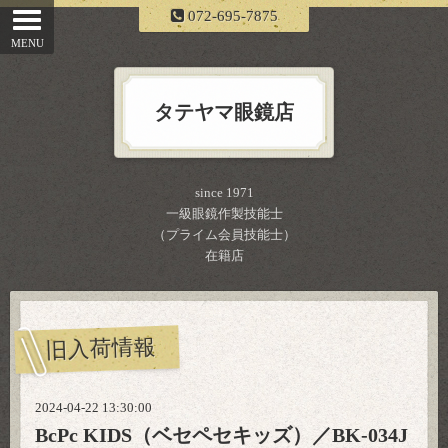
072-695-7875
タテヤマ眼鏡店
since 1971
一級眼鏡作製技能士
（プライム会員技能士）
在籍店
旧入荷情報
2024-04-22 13:30:00
BcPc KIDS（ベセペセキッズ）／BK-034J